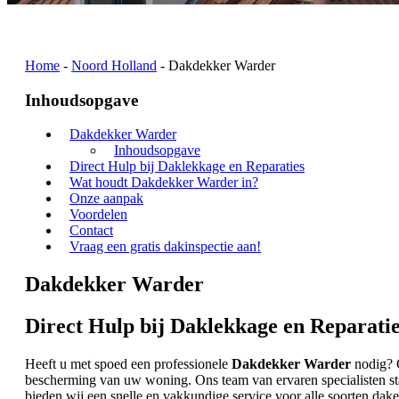
Home
-
Noord Holland
-
Dakdekker Warder
Inhoudsopgave
Dakdekker Warder
Inhoudsopgave
Direct Hulp bij Daklekkage en Reparaties
Wat houdt Dakdekker Warder in?
Onze aanpak
Voordelen
Contact
Vraag een gratis dakinspectie aan!
Dakdekker Warder
Direct Hulp bij Daklekkage en Reparati
Heeft u met spoed een professionele
Dakdekker Warder
nodig? O
bescherming van uw woning. Ons team van ervaren specialisten st
bieden wij een snelle en vakkundige service voor alle soorten daken