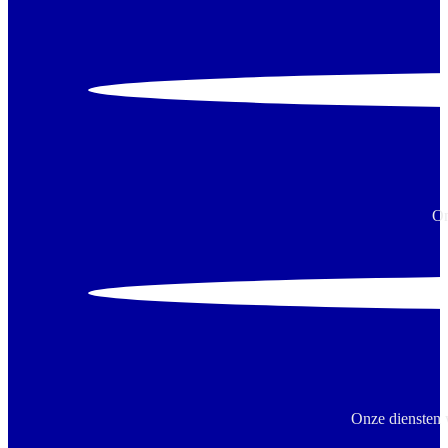
On
Onze diensten 