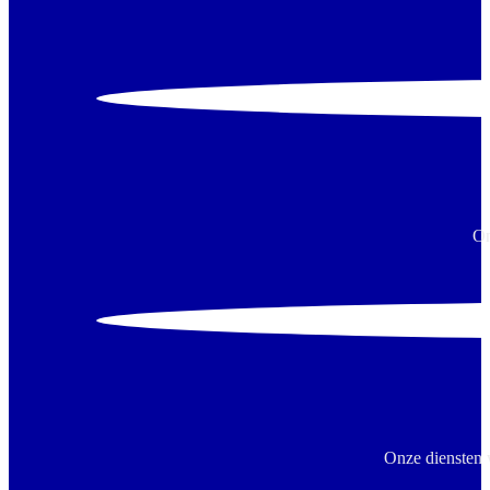
On
Onze diensten 