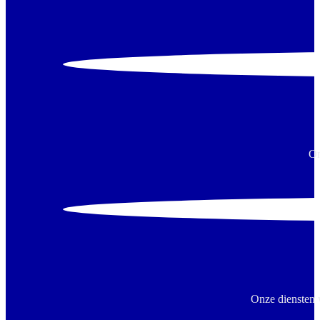
On
Onze diensten 