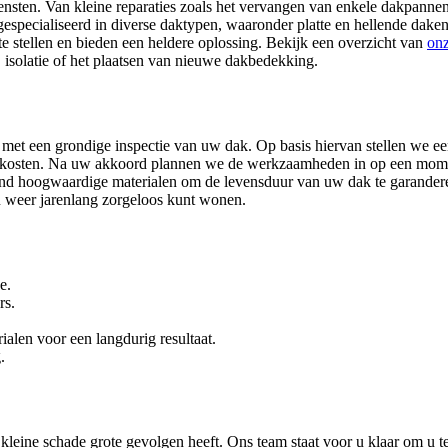
ensten. Van kleine reparaties zoals het vervangen van enkele dakpannen
 gespecialiseerd in diverse daktypen, waaronder platte en hellende dake
e stellen en bieden een heldere oplossing. Bekijk een overzicht van
onz
 isolatie of het plaatsen van nieuwe dakbedekking.
 met een grondige inspectie van uw dak. Op basis hiervan stellen we ee
en kosten. Na uw akkoord plannen we de werkzaamheden in op een mome
itend hoogwaardige materialen om de levensduur van uw dak te garande
 u weer jarenlang zorgeloos kunt wonen.
e.
rs.
alen voor een langdurig resultaat.
.
leine schade grote gevolgen heeft. Ons team staat voor u klaar om u t