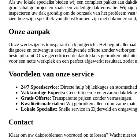
Als uw lokale specialist bieden wij een compleet pakket aan dakdi
grootschalige projecten zoals een volledige dakrenovatie. Wij zijn
inspecteren uw dak grondig om de oorzaak van het probleem vast t
zien hoe wij u specifiek van dienst kunnen zijn met dakonderhoud,
Onze aanpak
Onze werkwijze is transparant en klantgericht. Het begint allemaal
diagnose en ontvangt u een vrijblijvende offerte zonder verborg
beste uitkomt. Onze gecertificeerde dakdekkers gebruiken uitslu
voor een nette werkplek en een perfect afgewerkt resultaat, zodat
Voordelen van onze service
24/7 Spoedservice:
Directe hulp bij lekkages en stormschad
Vakkundige Experts:
Gecertificeerde en ervaren dakdekke
Gratis Offerte:
Transparante prijzen zonder verrassingen.
Kwaliteitsmaterialen:
Wij gebruiken alleen duurzame materi
Lokale Specialist:
Snelle service in Zijderveld en omgeving
Contact
Klaar om uw dakproblemen voorgoed op te lossen? Wacht niet tot k