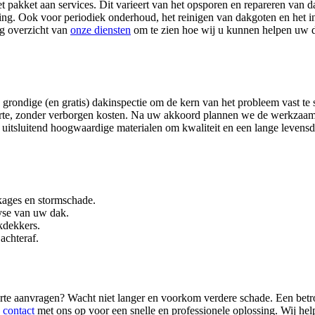
 pakket aan services. Dit varieert van het opsporen en repareren van d
g. Ook voor periodiek onderhoud, het reinigen van dakgoten en het in
ig overzicht van
onze diensten
om te zien hoe wij u kunnen helpen uw 
 grondige (en gratis) dakinspectie om de kern van het probleem vast te s
fferte, zonder verborgen kosten. Na uw akkoord plannen we de werkzaa
uitsluitend hoogwaardige materialen om kwaliteit en een lange levensd
kages en stormschade.
yse van uw dak.
kdekkers.
achteraf.
fferte aanvragen? Wacht niet langer en voorkom verdere schade. Een be
g
contact
met ons op voor een snelle en professionele oplossing. Wij hel