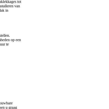
aklekkages tot
stalleren van
dak in
tellen.
mheden op een
uur te
trouwbare
pen u graag