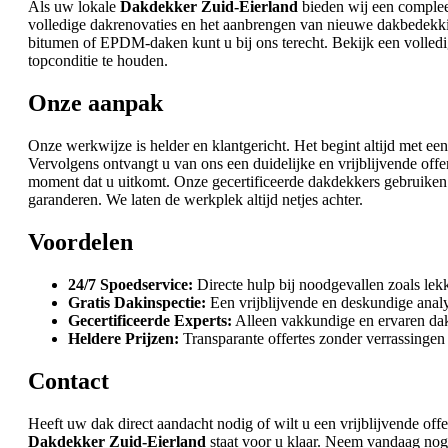
Als uw lokale
Dakdekker Zuid-Eierland
bieden wij een compleet
volledige dakrenovaties en het aanbrengen van nieuwe dakbedekkin
bitumen of EPDM-daken kunt u bij ons terecht. Bekijk een volled
topconditie te houden.
Onze aanpak
Onze werkwijze is helder en klantgericht. Het begint altijd met een
Vervolgens ontvangt u van ons een duidelijke en vrijblijvende o
moment dat u uitkomt. Onze gecertificeerde dakdekkers gebruiken 
garanderen. We laten de werkplek altijd netjes achter.
Voordelen
24/7 Spoedservice:
Directe hulp bij noodgevallen zoals lek
Gratis Dakinspectie:
Een vrijblijvende en deskundige anal
Gecertificeerde Experts:
Alleen vakkundige en ervaren da
Heldere Prijzen:
Transparante offertes zonder verrassingen 
Contact
Heeft uw dak direct aandacht nodig of wilt u een vrijblijvende o
Dakdekker Zuid-Eierland
staat voor u klaar. Neem vandaag no