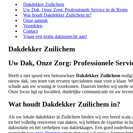
Dakdekker Zuilichem
Uw Dak, Onze Zorg: Professionele Service in de Regio
Wat houdt Dakdekker Zuilichem in?
Onze aanpak
Voordelen
Contact
Vraag een gratis dakinspectie aan!
Dakdekker Zuilichem
Uw Dak, Onze Zorg: Professionele Servic
Heeft u met spoed een betrouwbare
Dakdekker Zuilichem
nodig?
nieuw dak, ons team van ervaren specialisten staat voor u klaar.
schade aan uw woning te voorkomen. Daarom bieden wij snelle se
Onze focus ligt op kwaliteit, duidelijke communicatie en uw tevre
Wat houdt Dakdekker Zuilichem in?
Als uw lokale dakdekker in Zuilichem bieden wij een breed scala 
tot het volledig renoveren van daken, wij hebben de expertise i
dakisolatie en het verhelpen van daklekkages. Een goed onderho
overzicht van
onze diensten
om te zien wat wij voor u kunnen bet