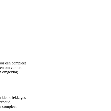
oor een compleet
den om verdere
en omgeving.
n kleine lekkages
erhoud,
n compleet