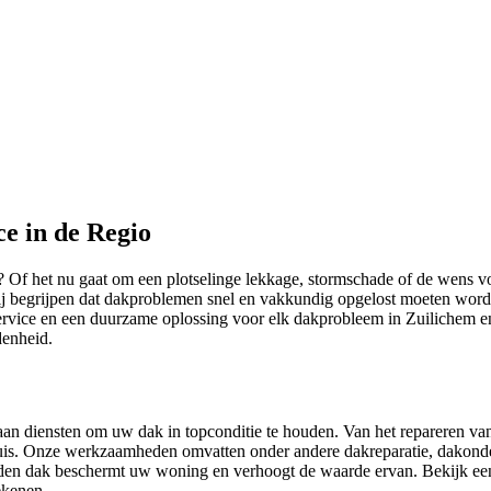
e in de Regio
 Of het nu gaat om een plotselinge lekkage, stormschade of de wens v
 Wij begrijpen dat dakproblemen snel en vakkundig opgelost moeten wor
rvice en een duurzame oplossing voor elk dakprobleem in Zuilichem 
denheid.
aan diensten om uw dak in topconditie te houden. Van het repareren va
n huis. Onze werkzaamheden omvatten onder andere dakreparatie, dakond
uden dak beschermt uw woning en verhoogt de waarde ervan. Bekijk ee
ekenen.