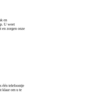
ak en
op. U weet
t en zorgen onze
 één telefoontje
t klaar om u te