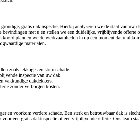
 grondige, gratis dakinspectie. Hierbij analyseren we de staat van uw d
bevindingen met u en stellen we een duidelijke, vrijblijvende offerte 
w akkoord plannen we de werkzaamheden in op een moment dat u uitkom
oogwaardige materialen.
len zoals lekkages en stormschade.
jblijvende inspectie van uw dak.
 en vakkundige dakdekkers.
ferte zonder verborgen kosten.
r en voorkom verdere schade. Een sterk en betrouwbaar dak is slechts
voor een gratis dakinspectie of een vrijblijvende offerte. Ons team staa