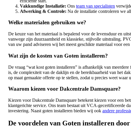
efficiënte start.
Vakkundige Installatie:
Ons
team van specialisten
verwijde
Afwerking & Controle:
Na de installatie controleren we a
Welke materialen gebruiken we?
De keuze van het materiaal is bepalend voor de levensduur en uits
vanwege zijn duurzaamheid en klassieke, stijlvolle uitstraling. PV
van uw pand adviseren wij het meest geschikte materiaal voor een 
Wat zijn de kosten van Goten installeren?
De vraag “wat kost goten installeren” is afhankelijk van meerdere 
is, de complexiteit van de daklijn en de bereikbaarheid van het d
op maat gemaakte offerte op te stellen, zodat u precies weet waar u
Waarom kiezen voor Dakcentrale Damsquare?
Kiezen voor Dakcentrale Damsquare betekent kiezen voor een betr
klantgerichte service. Ons team bestaat uit VCA-gecertificeerde dak
investering. Naast goten installeren bieden wij ook
andere profess
De voordelen van Goten installeren door 